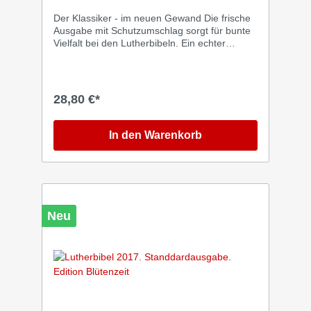
Der Klassiker - im neuen Gewand Die frische
Ausgabe mit Schutzumschlag sorgt für bunte
Vielfalt bei den Lutherbibeln. Ein echter
Hingucker! Die Lutherbibel ist die
traditionsreichste deutsche Bibelübersetzung
und damit der Klassiker im Bibelsortiment.
Zum 10-jährigen Bibelrevisionsjubiläum
28,80 €*
erscheinen drei Ausgaben mit vorzüglich
gestalteten Schutzumschlägen. Die »Edition
Soli Deo Gloria« überzeugt durch ihre
In den Warenkorb
moderne und klare Gestaltung. Die
Lutherbibel 2017 im Standardformat
überzeugt durch eine klare, lesefreundliche
Textgestaltung: Der Bibeltext ist
abschnittsweise zweispaltig gesetzt, die
Psalmen erscheinen einspaltig im
Neu
Gedichtsatz. Vergleichsstellen und
Anmerkungen stehen am Fuß der rechten
Spalte. Zusätzliche Lesehilfen wie
Inhaltsübersichten, Worterklärungen,
Zeittafeln, Landkarten und ein
Stichwortverzeichnis runden die Ausgabe ab.