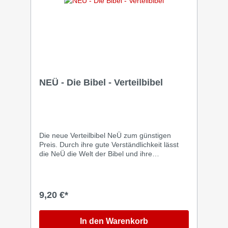
NEÜ - Die Bibel - Verteilbibel
Die neue Verteilbibel NeÜ zum günstigen
Preis. Durch ihre gute Verständlichkeit lässt
die NeÜ die Welt der Bibel und ihre
berührende Botschaft lebendig werden. •
Klare Orientierung am Grundtext • Prägnante
und starke Sprache • Sinngenaue
Übersetzung • Eignet sich sehr gut für
9,20 €*
Einsteiger
In den Warenkorb