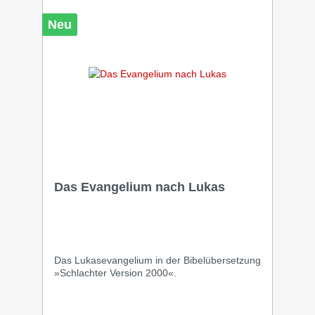
Psalmen erscheinen einspaltig im
Gedichtsatz. Vergleichsstellen und
Neu
Anmerkungen stehen am Fuß der rechten
Spalte. Zusätzliche Lesehilfen wie
Inhaltsübersichten, Worterklärungen,
Zeittafeln, Landkarten und ein
Stichwortverzeichnis runden die Ausgabe ab.
Das Evangelium nach Lukas
Das Lukasevangelium in der Bibelübersetzung
»Schlachter Version 2000«.