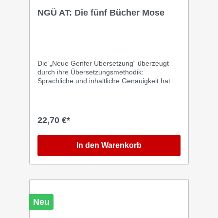
NGÜ AT: Die fünf Bücher Mose
Die „Neue Genfer Übersetzung“ überzeugt
durch ihre Übersetzungsmethodik:
Sprachliche und inhaltliche Genauigkeit hat
oberste Priorität, verbunden mit einer
natürlichen und zeitgemäßen Sprache. Auf
den exakten Wortlaut des Urtextes wird in
umfangreichen Anmerkungen hingewiesen.
22,70 €*
Die fünf Bücher Mose – der Pentateuch, die
Thora – sind die grundlegenden Heiligen
Texte im Juden- und Christentum: Von der
In den Warenkorb
Schöpfung über das Paradies, Kain und Abel,
Noah und die Arche, den babylonischen Turm,
Abraham, Isaak und Jakob, Josef und seine
Brüder, den Auszug aus Ägypten, die 10
Gebote über die Zeit der Wüstenwanderung,
die Festlegung der gesetzlichen Vorschriften
Neu
und Gebote bis zu den Vorbereitungen zum
Einzug ins verheißene Land. In der bewährten