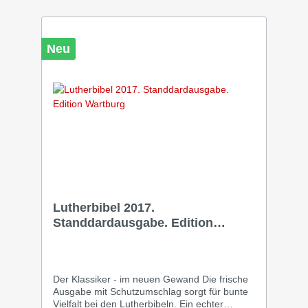
Begriffe werden in den meisten Fällen
beibehalten und nicht umschrieben. Sie ist für
Menschen, die das Bibellesen nicht gewohnt
sind, leicht zugänglich. Geeignet ist sie auch
Neu
für Christen, die den Wortschatz der
Lutherbibel kennen, die aber dennoch eine
verständliche Bibelübersetzung wünschen, die
sich nicht allzu weit davon entfernt.
Lutherbibel 2017.
Standdardausgabe. Edition
Wartburg
Der Klassiker - im neuen Gewand Die frische
Ausgabe mit Schutzumschlag sorgt für bunte
Vielfalt bei den Lutherbibeln. Ein echter