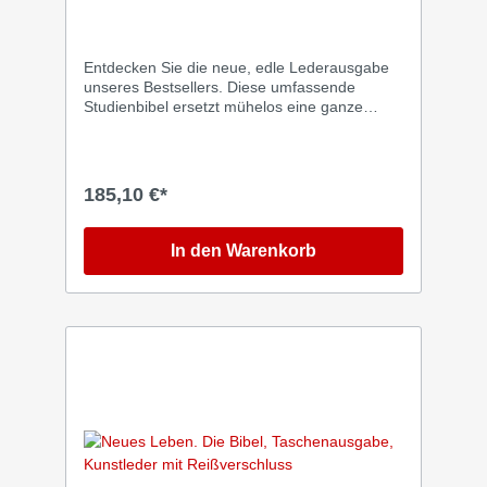
Leder, Platinschnitt
Entdecken Sie die neue, edle Lederausgabe
unseres Bestsellers. Diese umfassende
Studienbibel ersetzt mühelos eine ganze
Bibliothek und bietet alles, was für fundiertes
und tiefgehendes Bibelstudium notwendig ist.
Der Studienteil basiert auf der international
renommierten ESV Study Bible und wurde
185,10 €*
vollständig für den deutschsprachigen Raum
übertragen. So entsteht die ausführlichste und
inhaltlich reichste Studienbibel ihrer Art in
In den Warenkorb
deutscher Sprache. Die Erläuterungen leiten
durch den Text der Elberfelder Übersetzung
und liefern historische, sprachliche,
exegetische sowie theologische Hintergründe.
Eine klare grafische Struktur unterstützt das
schnelle Erfassen des biblischen Aufbaus.
Diese neue Auflage erscheint erstmals in einer
hochwertigen Lederedition in Blau mit
elegantem Silberschnitt – ein stilvoller und
langlebiger Begleiter für Studium,
Predigtvorbereitung und persönliche
Vertiefung.