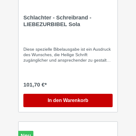
Schlachter - Schreibrand -
LIEBEZURBIBEL Sola
Diese spezielle Bibelausgabe ist ein Ausdruck
des Wunsches, die Heilige Schrift
zugänglicher und ansprechender zu gestalten.
Diese Bibel ist nicht einfach nur ein weiteres
Exemplar unter vielen; sie ist das Ergebnis
einer tiefen Reflexion über die
Herausforderungen und Bedürfnisse, die
101,70 €*
Jasmin Friesen selbst auf dem deutschen
Bibelmarkt erkannt hat. Häufige Probleme wie
dünne, zu gelbe Seiten, ein unvorteilhafter,
In den Warenkorb
kleiner Schreibrand und ein ungünstiges
Format haben es vielen Gläubigen erschwert,
ein vollends befriedigendes Bibelstudium zu
führen. Diese Bibelausgabe zeichnet sich
durch ihre Benutzerfreundlichkeit und
ästhetische Anziehungskraft aus, wobei
Neu