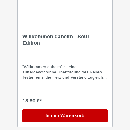
Willkommen daheim - Soul
Edition
"Willkommen daheim" ist eine
außergewöhnliche Übertragung des Neuen
Testaments, die Herz und Verstand zugleich
anspricht. In einer warmen, erzählerischen
Sprache entfaltet sich die Geschichte Jesu -
so lebendig, dass sie unmittelbar berührt. Wie
ein Roman geschrieben, doch mit Kapitel- und
18,60 €*
Versangaben versehen, öffnet dieses Buch
einen neuen Zugang zu den biblischen
Texten. Es lädt dazu ein, den Glauben neu zu
In den Warenkorb
entdecken - als Weg nach Hause, in die
Geborgenheit und Nähe des himmlischen
Vaters. Jetzt neu bei R.Brockhaus als Soul -