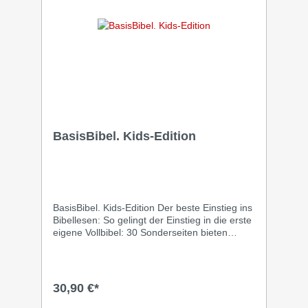
Übersetzungsmethodik sind nun alle fünf
Bücher Mose (der Pentateuch) jetzt
vollständig erhältlich.
BasisBibel. Kids-Edition
BasisBibel. Kids-Edition Der beste Einstieg ins
Bibellesen: So gelingt der Einstieg in die erste
eigene Vollbibel: 30 Sonderseiten bieten
vielseitige Hilfestellungen und machen richtig
Lust, gleich selbst loszulesen. Der ideale
Bibelstart für junge Lesende zwischen 8-12
Jahren. Was kommt eigentlich nach der
30,90 €*
Kinderbibel? Wo stehen die bekanntesten
Geschichten in der Bibel? Auf 30 Sonderseiten