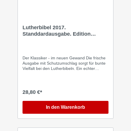
Lutherbibel 2017.
Standdardausgabe. Edition
Blütenzeit
Der Klassiker - im neuen Gewand Die frische
Ausgabe mit Schutzumschlag sorgt für bunte
Vielfalt bei den Lutherbibeln. Ein echter
Hingucker! Die Lutherbibel ist die
traditionsreichste deutsche Bibelübersetzung
und damit der Klassiker im Bibelsortiment.
Zum 10-jährigen Bibelrevisionsjubiläum
28,80 €*
erscheinen drei Ausgaben mit vorzüglich
gestalteten Schutzumschlägen. Mit der Edition
Blütenzauber ist ein schönes, florales Motiv
In den Warenkorb
umgesetzt worden. Die Lutherbibel 2017 im
Standardformat überzeugt durch eine klare,
lesefreundliche Textgestaltung: Der Bibeltext
ist abschnittsweise zweispaltig gesetzt, die