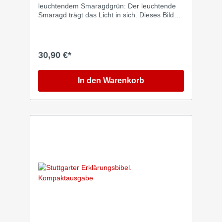
Studierende, Lehrende, Pfarrerinnen und
leuchtendem Smaragdgrün: Der leuchtende
Pfarrer.
Smaragd trägt das Licht in sich. Dieses Bild
lässt sich bestens auf die Kostbarkeit der Bibel
übertragen. Damit vereint die Jahresedition
2027 das Cover prachtvoll mit dem Inhalt. Die
Jahresedition der BasisBibel in leuchtendem
30,90 €*
Smaragdgrün ist ein echter Hingucker. Bereits
zum sechsten Mal erscheint die kompakte
Ausgabe in einer prachtvollen, hochwertigen
In den Warenkorb
Jahresgestaltung. Dadurch wird das prämierte
und zugleich schlichte Design der BasisBibel
noch ausdrucksstärker und verleiht der
Beschäftigung mit der Bibel besonderen
Glanz. Für alle Liebhaber, Sammler und Fans
der BasisBibel. Limitiert und nur solange der
Vorrat reicht. Die BasisBibel ist die
Bibelübersetzung für das 21. Jahrhundert. Sie
zeichnet sich insbesondere durch ihre
Verständlichkeit und Zuverlässigkeit aus.
Kurze Sätze, eine klare und prägnante
Sprache und ihr einzigartiges Design innen
und außen sind die Markenzeichen der
BasisBibel. Die Sätze in der BasisBibel
bestehen in der Regel aus nicht mehr als 16
Worten und maximal aus einem Haupt- und