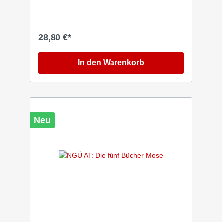
Hingucker! Die Lutherbibel ist die
traditionsreichste deutsche Bibelübersetzung
und damit der Klassiker im Bibelsortiment.
Zum 10-jährigen Bibelrevisionsjubiläum
28,80 €*
erscheinen drei Ausgaben mit vorzüglich
gestalteten Schutzumschlägen. Die klassische
Edition Wartburg verbindet bekannte
In den Warenkorb
Luthermotive mit einem Linolschnitt. Die
Lutherbibel 2017 im Standardformat
überzeugt durch eine klare, lesefreundliche
Textgestaltung: Der Bibeltext ist
abschnittsweise zweispaltig gesetzt, die
Psalmen erscheinen einspaltig im
Neu
Gedichtsatz. Vergleichsstellen und
Anmerkungen stehen am Fuß der rechten
Spalte. Zusätzliche Lesehilfen wie
Inhaltsübersichten, Worterklärungen,
Zeittafeln, Landkarten und ein
Stichwortverzeichnis runden die Ausgabe ab.