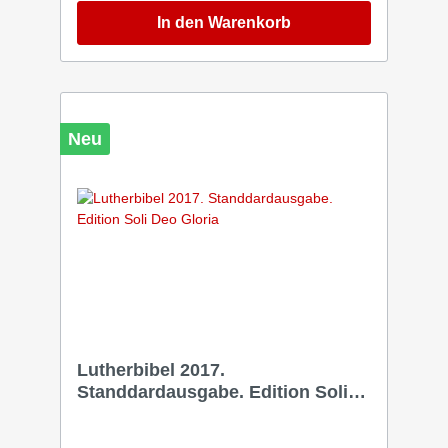
wird nicht nur der Umgang mit dem
In den Warenkorb
umfangreichen Bibelbuch kindgemäß erklärt,
sondern auch ein einfacher Zugang zu den
biblischen Inhalten angeboten: von einer
chronologischen Übersicht der biblischen
Ereignisse über das Kennenlernen der
wichtigsten Bibelpersonen bis zu einfach
Neu
verständlichen Kurzbeschreibungen der
biblischen Bücher und wichtigsten
Bibelthemen, die heute helfen. Die BasisBibel-
Übersetzung eignet sich bestens für junge
Lesende, da sie die Sprache des 21.
Jahrhunderts spricht, dabei zugleich sehr
urtextnah übersetzt ist. Mit maximal einem
Nebensatz und 16 Wörtern pro Satz werden
auch komplexe Inhalte leicht verständlich.
Außerdem helfen viele Erklärungen am Rand
bei schwierigen Begrifflichkeiten. So lädt die
»BasisBibel. Kids-Edition« dazu ein, Gottes
Wort selbstständig zu entdecken.
Lutherbibel 2017.
Standdardausgabe. Edition Soli
Deo Gloria