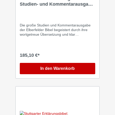
Studien- und Kommentarausgabe
Leder mit Goldschnitt
Die große Studien und Kommentarausgabe
der Elberfelder Bibel begeistert durch ihre
wortgetreue Übersetzung und klar
strukturierten Kommentare. Historische,
sprachliche und theologische Hintergründe
werden verständlich erklärt und bieten
wertvolle Orientierung. Farbig gestaltete
185,10 €*
Einführungen, Karten, Diagramme und
Rekonstruktionszeichnungen erleichtern das
Studium. Über 20000 Verweisstellen und ein
In den Warenkorb
umfangreicher Anhang vertiefen das
Verständnis der biblischen Texte.