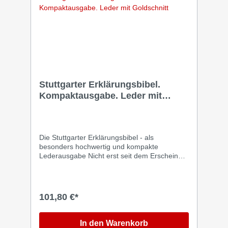
Stuttgarter Erklärungsbibel.
Kompaktausgabe. Leder mit
Goldschnitt
Die Stuttgarter Erklärungsbibel - als
besonders hochwertig und kompakte
Lederausgabe Nicht erst seit dem Erscheinen
der revidierten Neuausgabe 2023 hat sich die
Stuttgarter Erklärungsbibel erfolgreich als
seriöse und informative Studienbibel mit dem
Text der Lutherbibel etabliert. Diese Ausgabe
101,80 €*
der Stuttgarter Erklärungsbibel zeichnet sich
durch ihre Handlichkeit, ein flexibles Cover
und ihre besonders hochwertige Ausstattung
In den Warenkorb