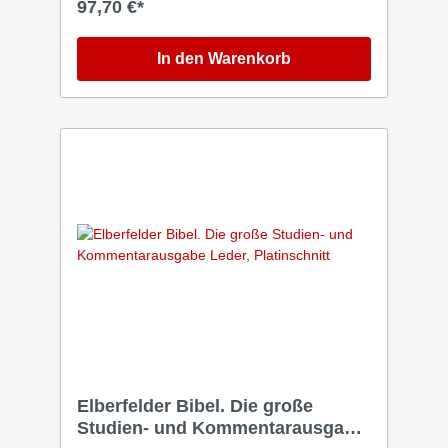
97,70 €*
zum treuen Begleiter – in Hauskreis,
Gottesdienst, Studium und stillem Lesen. Der
Farbschnitt setzt einen feinen Akzent und
In den Warenkorb
schützt zugleich die Seiten. Ob zum Vertiefen,
Verinnerlichen oder Weitergeben – diese
besonder Bibel hat Platz für Ihre Gedanken
und Ihre Begegnung mit Gott persönlich.
Elberfelder Bibel. Die große
Studien- und Kommentarausgabe