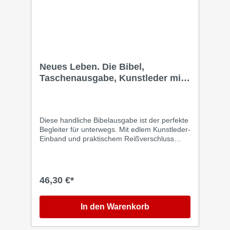
Neues Leben. Die Bibel,
Taschenausgabe, Kunstleder mit
Reißverschluss
Diese handliche Bibelausgabe ist der perfekte
Begleiter für unterwegs. Mit edlem Kunstleder-
Einband und praktischem Reißverschluss
bleibt sie geschützt und stilvoll zugleich. Die
Sprache der »Neues Leben«-Übersetzung ist
zeitgemäß und darum gut verständlich. Die
Worte Jesu wie auch seine Zitate aus dem
46,30 €*
Alten Testament sind rot gedruckt. Zahlreiche
Verweisstellen und Sacherklärungen helfen,
das Wort Gottes immer tiefer zu verstehen.
In den Warenkorb
Die "Neues Leben"-Bibel ist eine flüssig zu
lesende Bibelübersetzung. Die biblischen