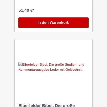
tiefem Schwarz strahlt Jesus. Mehr braucht es
nicht. Die Ausstattung der «Golden Jesus
51,40 €*
Edition» nimmt diese Klarheit auf und führt sie
weiter: Goldschnitt, farbiges Vorsatzpapier
und Leinenrücken setzen einen bewussten
In den Warenkorb
Akzent als Hinweis auf das, was im Mittelpunkt
steht. Im Innenteil bietet die «Hoffnung für
alle» eine gut verständliche, lebensnahe
Übersetzung der biblischen Texte und macht
sie im Alltag zugänglich. Diese Bibel ist für
Menschen, die Jesus suchen – und für alle,
die sich neu auf ihn ausrichten wollen.
Elberfelder Bibel. Die große