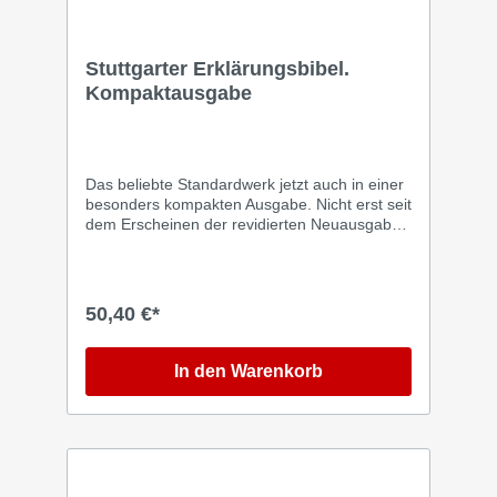
Nebensatz. Zusätzliche Erklärungen am Rand
jeder Seite erleichtern das Verständnis der
biblischen Texte.
Stuttgarter Erklärungsbibel.
Kompaktausgabe
Das beliebte Standardwerk jetzt auch in einer
besonders kompakten Ausgabe. Nicht erst seit
dem Erscheinen der revidierten Neuausgabe
2023 hat sich die Stuttgarter Erklärungsbibel
erfolgreich als seriöse und informative
Studienbibel mit dem Text der Lutherbibel
etabliert. Diese Ausgabe der Stuttgarter
50,40 €*
Erklärungsbibel zeichnet sich durch ihre
Handlichkeit, ein flexibles Cover und ihren
besonders attraktiven Preis aus. Kommentare
In den Warenkorb
zu jedem Abschnitt bieten Verständnishilfen
und ordnen die Texte historisch und
theologisch ein, ohne dabei Fachwissen
vorauszusetzen. Die Erklärungen sind als
Einschübe in den Bibeltext gestaltet. So muss
die fortlaufende Lektüre nicht zum