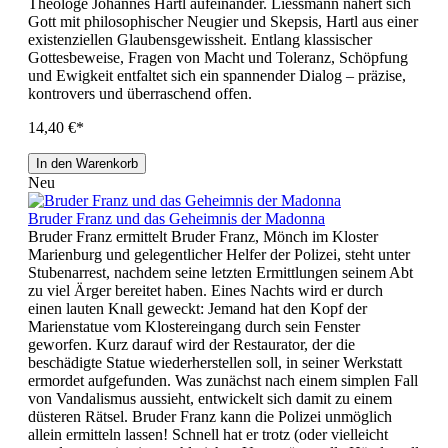
Theologe Johannes Hartl aufeinander. Liessmann nähert sich
Gott mit philosophischer Neugier und Skepsis, Hartl aus einer
existenziellen Glaubensgewissheit. Entlang klassischer
Gottesbeweise, Fragen von Macht und Toleranz, Schöpfung
und Ewigkeit entfaltet sich ein spannender Dialog – präzise,
kontrovers und überraschend offen.
14,40 €*
In den Warenkorb
Neu
Bruder Franz und das Geheimnis der Madonna
Bruder Franz ermittelt Bruder Franz, Mönch im Kloster
Marienburg und gelegentlicher Helfer der Polizei, steht unter
Stubenarrest, nachdem seine letzten Ermittlungen seinem Abt
zu viel Ärger bereitet haben. Eines Nachts wird er durch
einen lauten Knall geweckt: Jemand hat den Kopf der
Marienstatue vom Klostereingang durch sein Fenster
geworfen. Kurz darauf wird der Restaurator, der die
beschädigte Statue wiederherstellen soll, in seiner Werkstatt
ermordet aufgefunden. Was zunächst nach einem simplen Fall
von Vandalismus aussieht, entwickelt sich damit zu einem
düsteren Rätsel. Bruder Franz kann die Polizei unmöglich
allein ermitteln lassen! Schnell hat er trotz (oder vielleicht