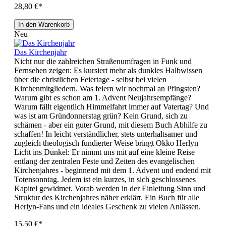
28,80 €*
In den Warenkorb
Neu
Das Kirchenjahr
Nicht nur die zahlreichen Straßenumfragen in Funk und
Fernsehen zeigen: Es kursiert mehr als dunkles Halbwissen
über die christlichen Feiertage - selbst bei vielen
Kirchenmitgliedern. Was feiern wir nochmal an Pfingsten?
Warum gibt es schon am 1. Advent Neujahrsempfänge?
Warum fällt eigentlich Himmelfahrt immer auf Vatertag? Und
was ist am Gründonnerstag grün? Kein Grund, sich zu
schämen - aber ein guter Grund, mit diesem Buch Abhilfe zu
schaffen! In leicht verständlicher, stets unterhaltsamer und
zugleich theologisch fundierter Weise bringt Okko Herlyn
Licht ins Dunkel: Er nimmt uns mit auf eine kleine Reise
entlang der zentralen Feste und Zeiten des evangelischen
Kirchenjahres - beginnend mit dem 1. Advent und endend mit
Totensonntag. Jedem ist ein kurzes, in sich geschlossenes
Kapitel gewidmet. Vorab werden in der Einleitung Sinn und
Struktur des Kirchenjahres näher erklärt. Ein Buch für alle
Herlyn-Fans und ein ideales Geschenk zu vielen Anlässen.
15,50 €*