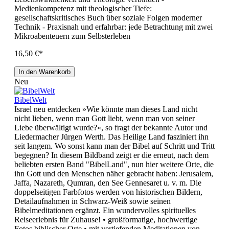
Medienkompetenz mit theologischer Tiefe:
gesellschaftskritisches Buch über soziale Folgen moderner
Technik - Praxisnah und erfahrbar: jede Betrachtung mit zwei
Mikroabenteuern zum Selbsterleben
16,50 €*
In den Warenkorb
Neu
BibelWelt
Israel neu entdecken »Wie könnte man dieses Land nicht
nicht lieben, wenn man Gott liebt, wenn man von seiner
Liebe überwältigt wurde?«, so fragt der bekannte Autor und
Liedermacher Jürgen Werth. Das Heilige Land fasziniert ihn
seit langem. Wo sonst kann man der Bibel auf Schritt und Tritt
begegnen? In diesem Bildband zeigt er die erneut, nach dem
beliebten ersten Band "BibelLand", nun hier weitere Orte, die
ihn Gott und den Menschen näher gebracht haben: Jerusalem,
Jaffa, Nazareth, Qumran, den See Gennesaret u. v. m. Die
doppelseitigen Farbfotos werden von historischen Bildern,
Detailaufnahmen in Schwarz-Weiß sowie seinen
Bibelmeditationen ergänzt. Ein wundervolles spirituelles
Reiseerlebnis für Zuhause! • großformatige, hochwertige
Fotos biblischer Orte • mit vertiefenden Meditationen von