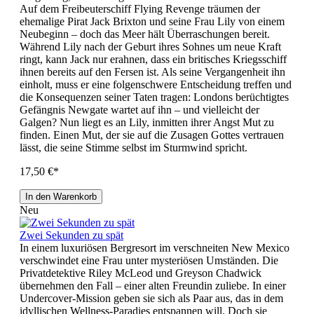
Auf dem Freibeuterschiff Flying Revenge träumen der
ehemalige Pirat Jack Brixton und seine Frau Lily von einem
Neubeginn – doch das Meer hält Überraschungen bereit.
Während Lily nach der Geburt ihres Sohnes um neue Kraft
ringt, kann Jack nur erahnen, dass ein britisches Kriegsschiff
ihnen bereits auf den Fersen ist. Als seine Vergangenheit ihn
einholt, muss er eine folgenschwere Entscheidung treffen und
die Konsequenzen seiner Taten tragen: Londons berüchtigtes
Gefängnis Newgate wartet auf ihn – und vielleicht der
Galgen? Nun liegt es an Lily, inmitten ihrer Angst Mut zu
finden. Einen Mut, der sie auf die Zusagen Gottes vertrauen
lässt, die seine Stimme selbst im Sturmwind spricht.
17,50 €*
In den Warenkorb
Neu
Zwei Sekunden zu spät
In einem luxuriösen Bergresort im verschneiten New Mexico
verschwindet eine Frau unter mysteriösen Umständen. Die
Privatdetektive Riley McLeod und Greyson Chadwick
übernehmen den Fall – einer alten Freundin zuliebe. In einer
Undercover-Mission geben sie sich als Paar aus, das in dem
idyllischen Wellness-Paradies entspannen will. Doch sie