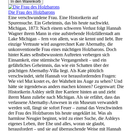
In den Warenkorb
Die Frau des Holzbarons
Eine verschwundene Frau. Eine Historikerin auf
Spurensuche. Ein Geheimnis, das bis heute nachwirkt.
Michigan, 1873: Nach einem schweren Verlust folgt Hannah
Wagner ihrem Mann in eine aufstrebende Holzfällerstadt am
Lake Michigan – fern von allem, was sie kennt und liebt. Ihre
einzige Vertraute wird ausgerechnet Kate Abernathy, die
unkonventionelle Frau eines mächtigen Holzbarons. Doch
hinter Kates selbstbewusstem Auftreten verbergen sich
Einsamkeit, eine stürmische Vergangenheit – und ein
gefährliches Geheimnis, das wie ein Schatten über der
prächtigen Abernathy-Villa liegt. Als Kate plötzlich
verschwindet, steht Hannah vor herausfordernden Fragen:
Wie viel Mut kostet es, der Wahrheit ins Auge zu sehen? Und
hätte sie irgendetwas anders machen können? Gegenwart: Die
Historikerin Ashley stellt ihre Karriere hinten an und zieht
ihrem Mann zuliebe nach Michigan. Als sie erfährt, dass das
verlassene Abernathy-Anwesen in ein Museum verwandelt
werden soll, fängt sie sofort Feuer – zumal das Verschwinden
der Frau des Holzbarons bis heute ungeklärt ist. Was als
harmlose Neugier beginnt, wird zu einer Suche, die Ashleys
eigenes Leben, ihre Ehe und alles, woran sie glaubt,
herausfordert – und sie auf überraschende Weise mit Hannah