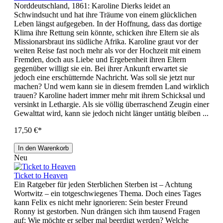
Norddeutschland, 1861: Karoline Dierks leidet an
Schwindsucht und hat ihre Träume von einem glücklichen
Leben längst aufgegeben. In der Hoffnung, dass das dortige
Klima ihre Rettung sein könnte, schicken ihre Eltern sie als
Missionarsbraut ins südliche Afrika. Karoline graut vor der
weiten Reise fast noch mehr als vor der Hochzeit mit einem
Fremden, doch aus Liebe und Ergebenheit ihren Eltern
gegenüber willigt sie ein. Bei ihrer Ankunft erwartet sie
jedoch eine erschütternde Nachricht. Was soll sie jetzt nur
machen? Und wem kann sie in diesem fremden Land wirklich
trauen? Karoline hadert immer mehr mit ihrem Schicksal und
versinkt in Lethargie. Als sie völlig überraschend Zeugin einer
Gewalttat wird, kann sie jedoch nicht länger untätig bleiben ...
17,50 €*
In den Warenkorb
Neu
Ticket to Heaven
Ein Ratgeber für jeden Sterblichen Sterben ist – Achtung
Wortwitz – ein totgeschwiegenes Thema. Doch eines Tages
kann Felix es nicht mehr ignorieren: Sein bester Freund
Ronny ist gestorben. Nun drängen sich ihm tausend Fragen
auf: Wie möchte er selber mal beerdigt werden? Welche