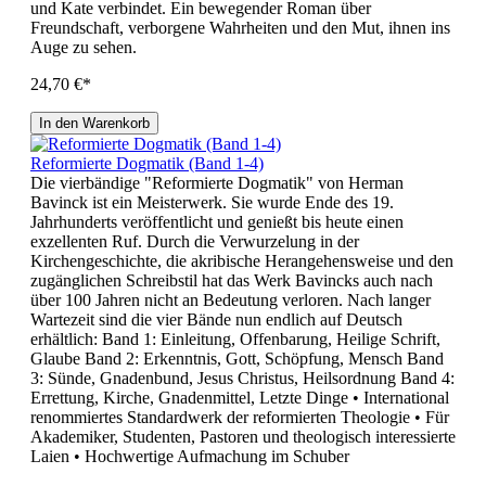
und Kate verbindet. Ein bewegender Roman über
Freundschaft, verborgene Wahrheiten und den Mut, ihnen ins
Auge zu sehen.
24,70 €*
In den Warenkorb
Reformierte Dogmatik (Band 1-4)
Die vierbändige "Reformierte Dogmatik" von Herman
Bavinck ist ein Meisterwerk. Sie wurde Ende des 19.
Jahrhunderts veröffentlicht und genießt bis heute einen
exzellenten Ruf. Durch die Verwurzelung in der
Kirchengeschichte, die akribische Herangehensweise und den
zugänglichen Schreibstil hat das Werk Bavincks auch nach
über 100 Jahren nicht an Bedeutung verloren. Nach langer
Wartezeit sind die vier Bände nun endlich auf Deutsch
erhältlich: Band 1: Einleitung, Offenbarung, Heilige Schrift,
Glaube Band 2: Erkenntnis, Gott, Schöpfung, Mensch Band
3: Sünde, Gnadenbund, Jesus Christus, Heilsordnung Band 4:
Errettung, Kirche, Gnadenmittel, Letzte Dinge • International
renommiertes Standardwerk der reformierten Theologie • Für
Akademiker, Studenten, Pastoren und theologisch interessierte
Laien • Hochwertige Aufmachung im Schuber