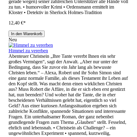
gerade wegen) seiner zahlreichen Unterstützer alle Hände voll
zu tun. • humorvoller Krimi • Ordensmann ermittelt im
Kloster • Detektiv in Sherlock Holmes-Tradition
12,40 €*
In den Warenkorb
Neu
Himmel zu vererben
Abenteuer Christsein „Ihre Tante vererbt Ihnen ein sehr
großes Vermögen“, sagt der Anwalt. „Aber nur unter der
Bedingung, dass Sie zuvor ein Jahr lang als bewusste
Christen leben.“ – Alexa, Robert und ihr Sohn Simon sind
eine ganz normale Familie, als dieses Testament ihr Leben auf
den Kopf stellt. Was macht denn einen wirklichen Christen
aus? Muss Robert die Affäre, in die er sich eben erst gestürzt
hat, nun beenden? Und woher hat die Tante, die in eher
bescheidenen Verhältnissen gelebt hat, eigentlich so viel
Geld? Aus einer kuriosen Anfangssituation ergeben sich
zahlreiche Konflikte, spannende Situationen und interessante
Fragen. Ein unterhaltsamer Roman, der ganz nebenbei
grundlegende Fragen zum Thema „Glauben“ stellt. Fesselnd,
ehrlich und lebensnah. • Christsein als Challenge? – ein
ungewöhnliches Experiment • spannend, kurzweilig,