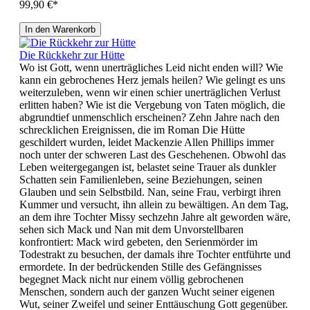
99,90 €*
In den Warenkorb
Die Rückkehr zur Hütte
Wo ist Gott, wenn unerträgliches Leid nicht enden will? Wie
kann ein gebrochenes Herz jemals heilen? Wie gelingt es uns
weiterzuleben, wenn wir einen schier unerträglichen Verlust
erlitten haben? Wie ist die Vergebung von Taten möglich, die
abgrundtief unmenschlich erscheinen? Zehn Jahre nach den
schrecklichen Ereignissen, die im Roman Die Hütte
geschildert wurden, leidet Mackenzie Allen Phillips immer
noch unter der schweren Last des Geschehenen. Obwohl das
Leben weitergegangen ist, belastet seine Trauer als dunkler
Schatten sein Familienleben, seine Beziehungen, seinen
Glauben und sein Selbstbild. Nan, seine Frau, verbirgt ihren
Kummer und versucht, ihn allein zu bewältigen. An dem Tag,
an dem ihre Tochter Missy sechzehn Jahre alt geworden wäre,
sehen sich Mack und Nan mit dem Unvorstellbaren
konfrontiert: Mack wird gebeten, den Serienmörder im
Todestrakt zu besuchen, der damals ihre Tochter entführte und
ermordete. In der bedrückenden Stille des Gefängnisses
begegnet Mack nicht nur einem völlig gebrochenen
Menschen, sondern auch der ganzen Wucht seiner eigenen
Wut, seiner Zweifel und seiner Enttäuschung Gott gegenüber.