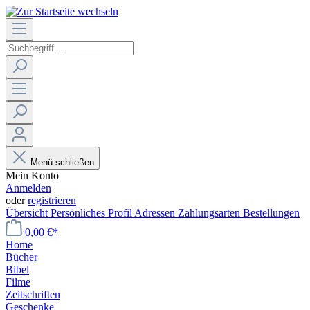
Menü schließen
Mein Konto
Anmelden
oder
registrieren
Übersicht
Persönliches Profil
Adressen
Zahlungsarten
Bestellungen
0,00 €*
Home
Bücher
Bibel
Filme
Zeitschriften
Geschenke