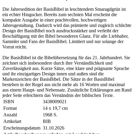
Die Jahresedition der BasisBibel in leuchtendem Smaragdgrün ist
ein echter Hingucker. Bereits zum sechsten Mal erscheint die
kompakte Ausgabe in einer prachtvollen, hochwertigen
Jahresgestaltung. Dadurch wird das prämierte und zugleich schlichte
Design der BasisBibel noch ausdrucksstärker und verleiht der
Beschäftigung mit der Bibel besonderen Glanz. Für alle Liebhaber,
Sammler und Fans der BasisBibel. Limitiert und nur solange der
Vorrat reicht.
Die BasisBibel ist die Bibelübersetzung für das 21. Jahrhundert. Sie
zeichnet sich insbesondere durch ihre Verständlichkeit und
Zuverlässigkeit aus. Kurze Sätze, eine klare und prägnante Sprache
und ihr einzigartiges Design innen und außen sind die
Markenzeichen der BasisBibel. Die Sätze in der BasisBibel
bestehen in der Regel aus nicht mehr als 16 Worten und maximal
aus einem Haupt- und Nebensatz. Zusätzliche Erklärungen am Rand
jeder Seite erleichtern das Verständnis der biblischen Texte.
ISBN
3438009021
Format
14 x 19,7 cm
Anzahl
1968 S.
Artikelart
BIB
Erscheinungsdatum
31.10.2026