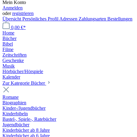
Mein Konto
Anmelden
oder
registrieren
Übersicht
Persönliches Profil
Adressen
Zahlungsarten
Bestellungen
0,00 €*
Home
Bücher
Bibel
Filme
Zeitschriften
Geschenke
Musik
Hörbücher/Hörspiele
Kalender
Zur Kategorie Bücher
Romane
Biographien
Kinder-/Jugendbücher
Kinderbibeln
Bastel-, Spiele-, Ratebücher
Jugendbücher
Kinderbücher ab 8 Jahre
Kinderbücher ab 6 Jahre