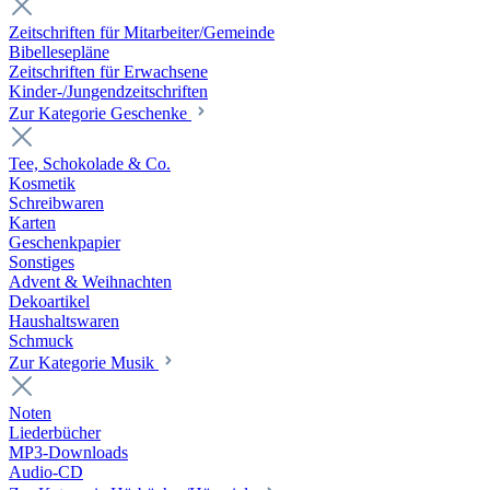
Zeitschriften für Mitarbeiter/Gemeinde
Bibellesepläne
Zeitschriften für Erwachsene
Kinder-/Jungendzeitschriften
Zur Kategorie Geschenke
Tee, Schokolade & Co.
Kosmetik
Schreibwaren
Karten
Geschenkpapier
Sonstiges
Advent & Weihnachten
Dekoartikel
Haushaltswaren
Schmuck
Zur Kategorie Musik
Noten
Liederbücher
MP3-Downloads
Audio-CD