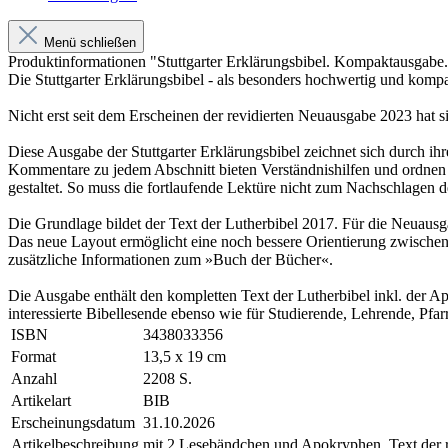
Menü schließen
Produktinformationen "Stuttgarter Erklärungsbibel. Kompaktausgabe.
Die Stuttgarter Erklärungsbibel - als besonders hochwertig und kom
Nicht erst seit dem Erscheinen der revidierten Neuausgabe 2023 hat sic
Diese Ausgabe der Stuttgarter Erklärungsbibel zeichnet sich durch ihr
Kommentare zu jedem Abschnitt bieten Verständnishilfen und ordnen d
gestaltet. So muss die fortlaufende Lektüre nicht zum Nachschlagen
Die Grundlage bildet der Text der Lutherbibel 2017. Für die Neuausga
Das neue Layout ermöglicht eine noch bessere Orientierung zwischen 
zusätzliche Informationen zum »Buch der Bücher«.
Die Ausgabe enthält den kompletten Text der Lutherbibel inkl. der A
interessierte Bibellesende ebenso wie für Studierende, Lehrende, Pfar
ISBN
3438033356
Format
13,5 x 19 cm
Anzahl
2208 S.
Artikelart
BIB
Erscheinungsdatum
31.10.2026
Artikelbeschreibung
mit 2 Lesebändchen und Apokryphen, Text der re