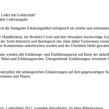
 Leder mit Goldschnitt"
pakte Lederausgabe
h die Stuttgarter Erklärungsbibel erfolgreich als seriöse und informativ
e Handlichkeit, ein flexibles Cover und ihre besonders hochwertige Aus
ie Texte historisch und theologisch ein, ohne dabei Fachwissen voraus
 der Kommentare unterbrochen werden und der Überblick bleibt gewahrt
be wurden alle Erklärungs- und Einführungstexte auf Basis der aktuell
Bibel-und Erklärungstexten. Übergreifende Einführungen, erweiterte S
pokryphen mit umfangreichen Erläuterungen auf dem gegenwärtigen Stan
rerinnen und Pfarrer.
v. Lutherbibel 2017, komplett überarbeitet, 10 Jahre Bibelrevision