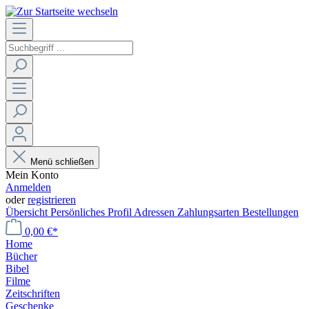
Menü schließen
Mein Konto
Anmelden
oder
registrieren
Übersicht
Persönliches Profil
Adressen
Zahlungsarten
Bestellungen
0,00 €*
Home
Bücher
Bibel
Filme
Zeitschriften
Geschenke