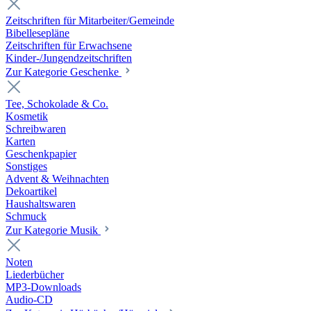
Zeitschriften für Mitarbeiter/Gemeinde
Bibellesepläne
Zeitschriften für Erwachsene
Kinder-/Jungendzeitschriften
Zur Kategorie Geschenke
Tee, Schokolade & Co.
Kosmetik
Schreibwaren
Karten
Geschenkpapier
Sonstiges
Advent & Weihnachten
Dekoartikel
Haushaltswaren
Schmuck
Zur Kategorie Musik
Noten
Liederbücher
MP3-Downloads
Audio-CD