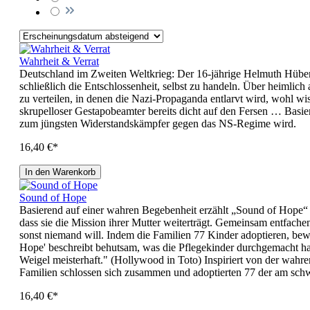
Wahrheit & Verrat
Deutschland im Zweiten Weltkrieg: Der 16-jährige Helmuth Hübene
schließlich die Entschlossenheit, selbst zu handeln. Über heimli
zu verteilen, in denen die Nazi-Propaganda entlarvt wird, wohl wi
skrupelloser Gestapobeamter bereits dicht auf den Fersen … Basier
zum jüngsten Widerstandskämpfer gegen das NS-Regime wird.
16,40 €*
In den Warenkorb
Sound of Hope
Basierend auf einer wahren Begebenheit erzählt „Sound of Hope“
dass sie die Mission ihrer Mutter weiterträgt. Gemeinsam entfach
sonst niemand will. Indem die Familien 77 Kinder adoptieren, be
Hope' beschreibt behutsam, was die Pflegekinder durchgemacht hab
Weigel meisterhaft." (Hollywood in Toto) Inspiriert von der wah
Familien schlossen sich zusammen und adoptierten 77 der am schwie
16,40 €*