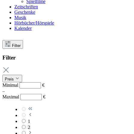
Spielfilme
Zeitschriften
Geschenke
Musik
Hörbücher/Hörspiele
Kalender
Filter
Filter
Preis
Minimal
€
–
Maximal
€
1
2