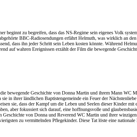
r beginnt zu begreifen, dass das NS-Regime sein eigenes Volk system
ch abgehörte BBC-Radiosendungen erfährt Helmuth, was wirklich an den F
ssend, dass ihn jeder Schritt sein Leben kosten könnte. Während Helmu
end auf wahren Ereignissen erzählt der Film die bewegende Geschichte 
 die bewegende Geschichte von Donna Martin und ihrem Mann WC Martin
en sie in ihrer ländlichen Baptistengemeinde ein Feuer der Nächstenli
weisen sie, dass der Kampf um die Leben und Seelen dieser Kinder mit
en, aber fokussiert sich darauf, eine hoffnungsvolle und glaubensbasi
ren Geschichte von Donna und Reverend WC Martin und ihrer winzigen 
rigsten zu vermittelnden Pflegekinder. Diese Tat löste eine nationale 