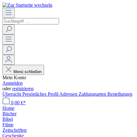
Menü schließen
Mein Konto
Anmelden
oder
registrieren
Übersicht
Persönliches Profil
Adressen
Zahlungsarten
Bestellungen
0,00 €*
Home
Bücher
Bibel
Filme
Zeitschriften
Geschenke