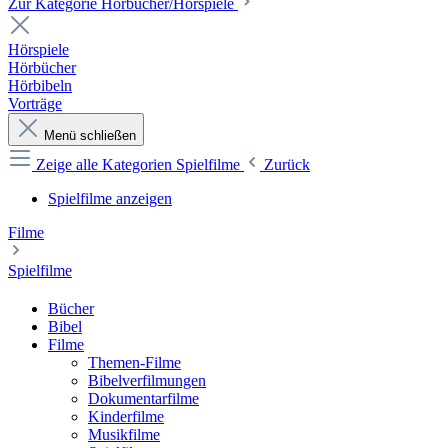
Zur Kategorie Hörbücher/Hörspiele
Hörspiele
Hörbücher
Hörbibeln
Vorträge
Menü schließen
Zeige alle Kategorien
Spielfilme
Zurück
Spielfilme anzeigen
Filme
Spielfilme
Bücher
Bibel
Filme
Themen-Filme
Bibelverfilmungen
Dokumentarfilme
Kinderfilme
Musikfilme