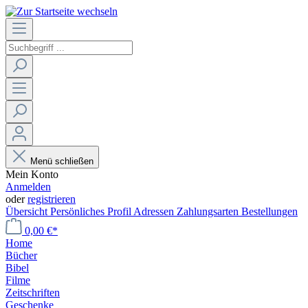
Menü schließen
Mein Konto
Anmelden
oder
registrieren
Übersicht
Persönliches Profil
Adressen
Zahlungsarten
Bestellungen
0,00 €*
Home
Bücher
Bibel
Filme
Zeitschriften
Geschenke