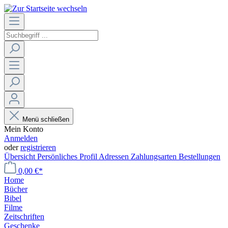
Menü schließen
Mein Konto
Anmelden
oder
registrieren
Übersicht
Persönliches Profil
Adressen
Zahlungsarten
Bestellungen
0,00 €*
Home
Bücher
Bibel
Filme
Zeitschriften
Geschenke