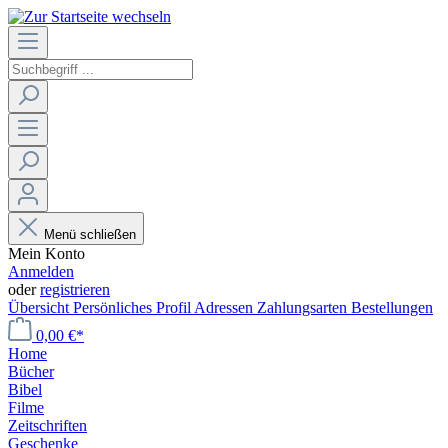
Menü schließen
Mein Konto
Anmelden
oder
registrieren
Übersicht
Persönliches Profil
Adressen
Zahlungsarten
Bestellungen
0,00 €*
Home
Bücher
Bibel
Filme
Zeitschriften
Geschenke