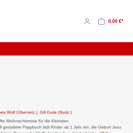
0,00 €*
chsene
Bücher zur Bibel
Kinderfilme
Kinder-/Jungendzeitschriften
Karten
Audio-CD
Vorträge
zung
Dekoartikel
bücher
ea Wolf (Übersetz.)
,
Gill Guile (Illustr.)
sgaben
te Weihnachtsreise für die Kleinsten
hre
ll gestaltete Pappbuch lädt Kinder ab 1 Jahr ein, die Geburt Jesu