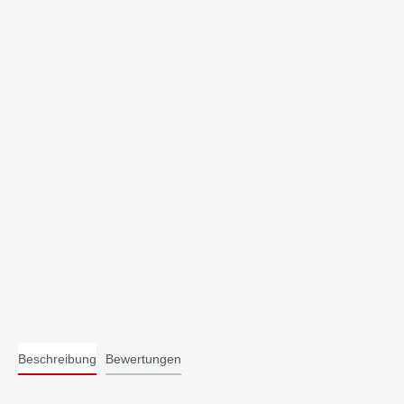
Sachbücher
Andach
Ratgeber/Lebenshilfe
Evangeli
Beschreibung
Bewertungen