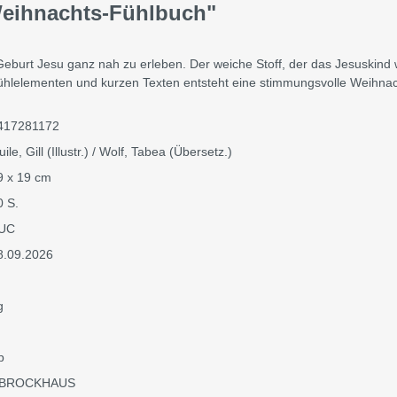
Weihnachts-Fühlbuch"
e Geburt Jesu ganz nah zu erleben. Der weiche Stoff, der das Jesuskind
ühlelementen und kurzen Texten entsteht eine stimmungsvolle Weihnac
417281172
ile, Gill (Illustr.) / Wolf, Tabea (Übersetz.)
9 x 19 cm
0 S.
UC
8.09.2026
g
p
BROCKHAUS