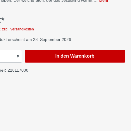
rleben. Der weiche Stoff, der das Jesuskind wärmt,…
Mehr
hre
ahre
€*
eit
Geistliches Leben
t. zzgl. Versandkosten
ukt erscheint am 28. September 2026
E-Books
In den Warenkorb
mer:
228117000