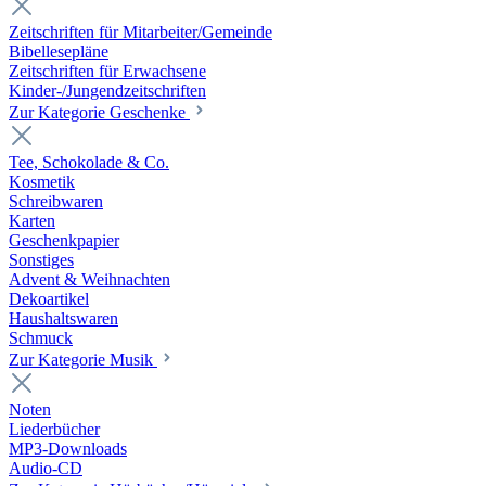
Zeitschriften für Mitarbeiter/Gemeinde
Bibellesepläne
Zeitschriften für Erwachsene
Kinder-/Jungendzeitschriften
Zur Kategorie Geschenke
Tee, Schokolade & Co.
Kosmetik
Schreibwaren
Karten
Geschenkpapier
Sonstiges
Advent & Weihnachten
Dekoartikel
Haushaltswaren
Schmuck
Zur Kategorie Musik
Noten
Liederbücher
MP3-Downloads
Audio-CD