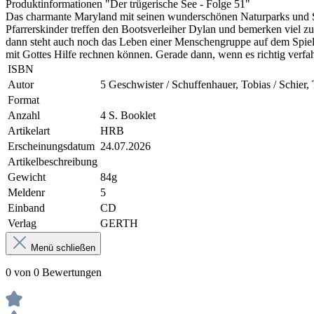
Produktinformationen "Der trügerische See - Folge 51"
Das charmante Maryland mit seinen wunderschönen Naturparks und S
Pfarrerskinder treffen den Bootsverleiher Dylan und bemerken viel zu 
dann steht auch noch das Leben einer Menschengruppe auf dem Spiel, d
mit Gottes Hilfe rechnen können. Gerade dann, wenn es richtig verfah
ISBN
Autor
5 Geschwister / Schuffenhauer, Tobias / Schier,
Format
Anzahl
4 S. Booklet
Artikelart
HRB
Erscheinungsdatum
24.07.2026
Artikelbeschreibung
Gewicht
84g
Meldenr
5
Einband
CD
Verlag
GERTH
Menü schließen
0 von 0 Bewertungen