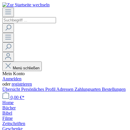
Menü schließen
Mein Konto
Anmelden
oder
registrieren
Übersicht
Persönliches Profil
Adressen
Zahlungsarten
Bestellungen
0,00 €*
Home
Bücher
Bibel
Filme
Zeitschriften
Geschenke